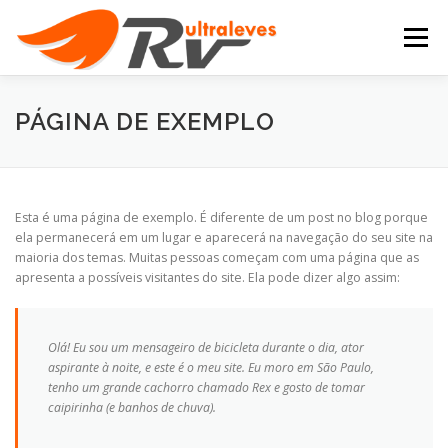
Pular
para
Menu
o
conteúdo
HOME
NOSSOS CURSOS
AERONAVES
PÁGINA DE EXEMPLO
GALERIA DE FOTOS
CONTATO
ÁREA DO ALUNO
Esta é uma página de exemplo. É diferente de um post no blog porque
ela permanecerá em um lugar e aparecerá na navegação do seu site na
maioria dos temas. Muitas pessoas começam com uma página que as
apresenta a possíveis visitantes do site. Ela pode dizer algo assim:
Olá! Eu sou um mensageiro de bicicleta durante o dia, ator
aspirante à noite, e este é o meu site. Eu moro em São Paulo,
tenho um grande cachorro chamado Rex e gosto de tomar
caipirinha (e banhos de chuva).